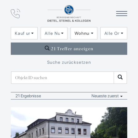
Immobilien­angebot
Wohnung
Kauf und Miete
Alle Nutzungsarten
Wohnung
Alle Orte
21 Treffer anzeigen
Suche zurücksetzen
21 Ergebnisse
Neueste zuerst