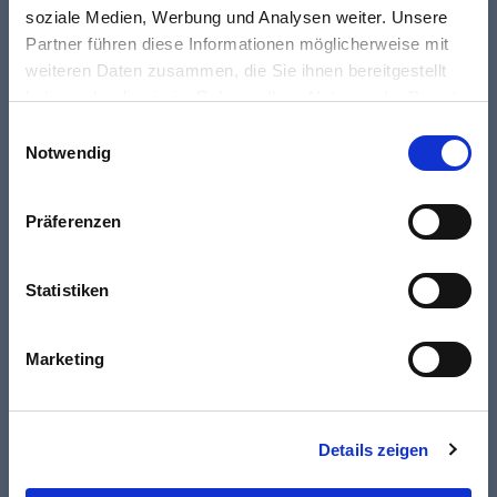
soziale Medien, Werbung und Analysen weiter. Unsere
Partner führen diese Informationen möglicherweise mit
weiteren Daten zusammen, die Sie ihnen bereitgestellt
haben oder die sie im Rahmen Ihrer Nutzung der Dienste
gesammelt haben.
Einwilligungsauswahl
Notwendig
Präferenzen
Statistiken
Single
Ich stimme zu, dass meine Angaben zur Beantwortung
Checkbox
meiner Anfrage erhoben und verarbeitet werden. Die
Datenschutzerklärung
habe ich zur Kenntnis genommen.
Marketing
Details zeigen
Falls du ein Mensch bist und dieses Feld siehst, dann lasse es
bitte leer.