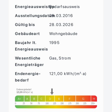
Energieausweistyp
Bedarfs­ausweis
Ausstellungsdatum
29.03.2016
Gültig bis
28.03.2026
Gebäudeart
Wohngebäude
Baujahr lt.
1995
Energieausweis
Wesentliche
Gas, Strom
Energieträger
Endenergie­
121,00 kWh/(m²·a)
bedarf
Endenergiebedarf
121,00
kWh/(m²·a)
A+
A
B
C
D
E
F
G
H
0
25
50
75
100
125
150
175
200
225
250+