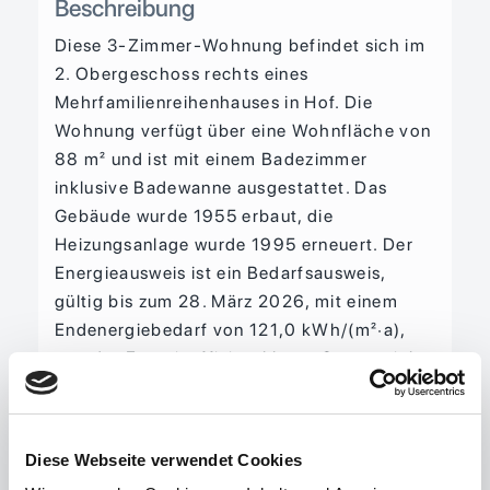
Beschreibung
Diese 3-Zimmer-Wohnung befindet sich im
2. Obergeschoss rechts eines
Mehrfamilienreihenhauses in Hof. Die
Wohnung verfügt über eine Wohnfläche von
88 m² und ist mit einem Badezimmer
inklusive Badewanne ausgestattet. Das
Gebäude wurde 1955 erbaut, die
Heizungsanlage wurde 1995 erneuert. Der
Energieausweis ist ein Bedarfsausweis,
gültig bis zum 28. März 2026, mit einem
Endenergiebedarf von 121,0 kWh/(m²·a),
was der Energieeffizienzklasse C entspricht.
Die primären Energieträger für Heizung und
Warmwasser sind Erdgas und Elektrizität.
Im Hinterhof kann ein Stellplatz angemietet
Diese Webseite verwendet Cookies
werden.