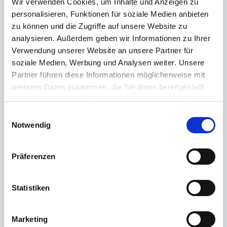
Wir verwenden Cookies, um Inhalte und Anzeigen zu
personalisieren, Funktionen für soziale Medien anbieten
Sonstiges
zu können und die Zugriffe auf unsere Website zu
Hinweis: Bitte haben Sie dafür Verständnis,
analysieren. Außerdem geben wir Informationen zu Ihrer
dass alle Angaben und Preise sowie
Verwendung unserer Website an unsere Partner für
soziale Medien, Werbung und Analysen weiter. Unsere
Reservierungen unverbindlich sind und
Partner führen diese Informationen möglicherweise mit
immer nur vorbehaltlich der Zustimmung
weiteren Daten zusammen, die Sie ihnen bereitgestellt
des Eigentümers gelten. Ein
haben oder die sie im Rahmen Ihrer Nutzung der Dienste
Rechtsanspruch auf einen Kauf- oder
gesammelt haben.
Einwilligungsauswahl
Mietvertrag kommt erst durch
Notwendig
Gegenzeichnung desselbigen durch den
Eigentümer zustande.
Präferenzen
Alle objektbezogenen Angaben im Exposé
stammen vom Eigentümer. Die Richtigkeit
und Vollständigkeit wurde von uns nicht
Statistiken
geprüft und daher übernehmen wir keine
Haftung.
Marketing