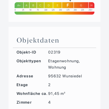
F
A+
A
B
C
D
E
G
H
0
25
50
75
100
125
150
175
200
225
250+
Objektdaten
Objekt-ID
02319
Objekttypen
Etagenwohnung,
Wohnung
Adresse
95632 Wunsiedel
Etage
2
Wohnfläche ca.
91,45 m²
Zimmer
4