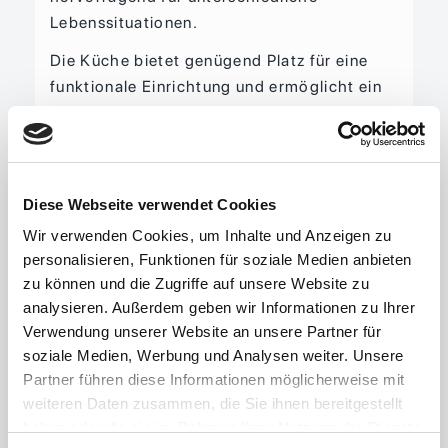
Lebenssituationen.
Die Küche bietet genügend Platz für eine
funktionale Einrichtung und ermöglicht ein
angenehmes Kocherlebnis im Alltag.
Ein zusätzlicher Komfortfaktor ist das
separat gehaltene WC, das unabhängig vom
Badezimmer genutzt werden kann. Diese
Diese Webseite verwendet Cookies
praktische Aufteilung sorgt besonders im
Wir verwenden Cookies, um Inhalte und Anzeigen zu
Alltag oder bei Besuch für zusätzlichen
personalisieren, Funktionen für soziale Medien anbieten
Komfort.
zu können und die Zugriffe auf unsere Website zu
analysieren. Außerdem geben wir Informationen zu Ihrer
Insgesamt überzeugt die Wohnung durch
Verwendung unserer Website an unsere Partner für
ihre helle und freundliche Atmosphäre, die
soziale Medien, Werbung und Analysen weiter. Unsere
großzügige Raumaufteilung sowie den
Partner führen diese Informationen möglicherweise mit
attraktiven Balkon mit schönem Ausblick.
weiteren Daten zusammen, die Sie ihnen bereitgestellt
Hier finden Sie ein Zuhause, das sowohl
haben oder die sie im Rahmen Ihrer Nutzung der Dienste
gemütlich als auch funktional ist und