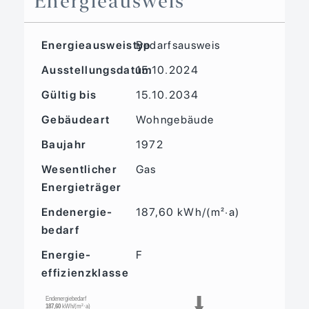
Energieausweis
Energieausweistyp
Bedarfs­ausweis
Ausstellungsdatum
15.10.2024
Gültig bis
15.10.2034
Gebäudeart
Wohngebäude
Baujahr
1972
Wesentlicher
Gas
Energieträger
Endenergie­
187,60 kWh/(m²·a)
bedarf
Energie­
F
effizienz­klasse
Endenergiebedarf
187,60
kWh/(m²·a)