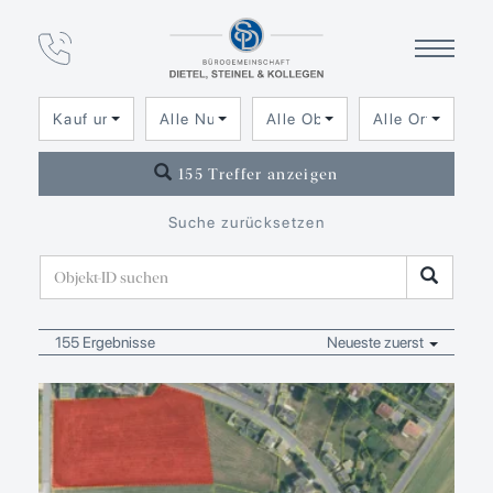
Immobilien­angebot
Alle Immobilien
Kauf und Miete
Alle Nutzungsarten
Alle Objektarten
Alle Orte
155 Treffer anzeigen
Suche zurücksetzen
155 Ergebnisse
Neueste zuerst