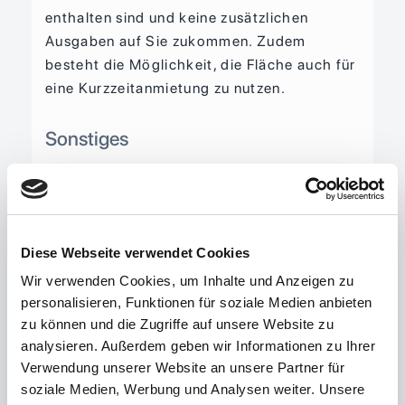
enthalten sind und keine zusätzlichen
Ausgaben auf Sie zukommen. Zudem
besteht die Möglichkeit, die Fläche auch für
eine Kurzzeitanmietung zu nutzen.
Sonstiges
Hinweis: Bitte haben Sie dafür Verständnis,
dass alle Angaben und Preise sowie
Reservierungen unverbindlich sind und
immer nur vorbehaltlich der Zustimmung
Diese Webseite verwendet Cookies
des Eigentümers gelten. Ein
Wir verwenden Cookies, um Inhalte und Anzeigen zu
Rechtsanspruch auf einen Kauf- oder
personalisieren, Funktionen für soziale Medien anbieten
Mietvertrag kommt erst durch
zu können und die Zugriffe auf unsere Website zu
Gegenzeichnung desselbigen durch den
analysieren. Außerdem geben wir Informationen zu Ihrer
Eigentümer zustande.
Verwendung unserer Website an unsere Partner für
soziale Medien, Werbung und Analysen weiter. Unsere
Alle objektbezogenen Angaben im Exposé