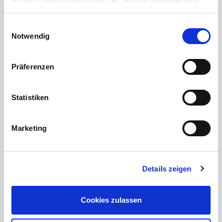
haben oder die sie im Rahmen Ihrer Nutzung der Dienste
zu den Details
gesammelt haben.
Einwilligungsauswahl
Notwendig
Präferenzen
Statistiken
Marketing
Details zeigen
95100 Selb, Mehrfamilienhaus
Mehrfamilienhaus, Renditeobjekt
Cookies zulassen
Objekt-ID 02252
Wohneinheiten 8