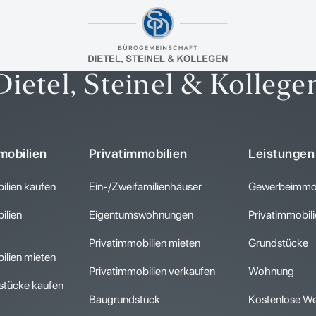
Bürogemeinschaft
Dietel, Steinel & Kollege
obilien
Privatimmobilien
Leistungen
lien kaufen
Ein-/Zweifamilienhäuser
Gewerbeimmob
lien
Eigentumswohnungen
Privatimmobil
Privatimmobilien mieten
Grundstücke
lien mieten
Privatimmobilien verkaufen
Wohnung
tücke kaufen
Baugrundstück
Kostenlose We