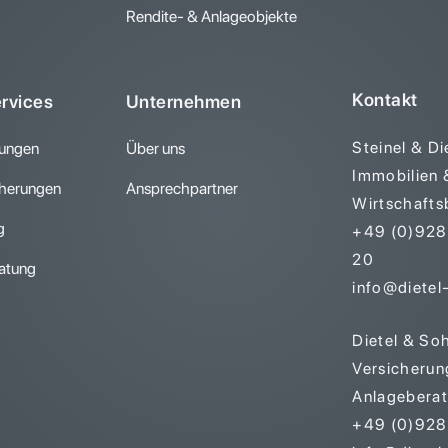
Rendite- & Anlageobjekte
Kontakt
ervices
Unternehmen
Steinel & D
rungen
Über uns
Immobilien 
herungen
Ansprechpartner
Wirtschafts
g
+49 (0)9281
20
atung
info@dietel-
Dietel & So
Versicherun
Anlagebera
+49 (0)9281