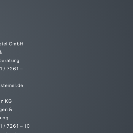
ietel GmbH
&
beratung
 / 7261 –
steinel.de
hn KG
gen &
tung
 / 7261 – 10