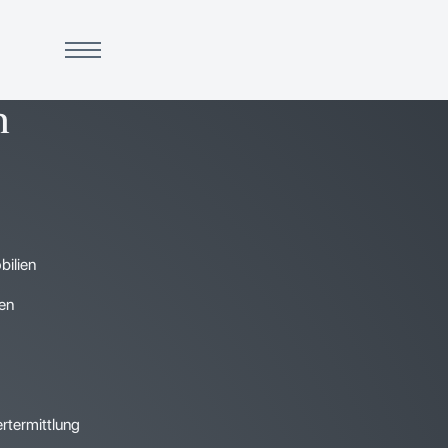
n
ilien
ien
rtermittlung