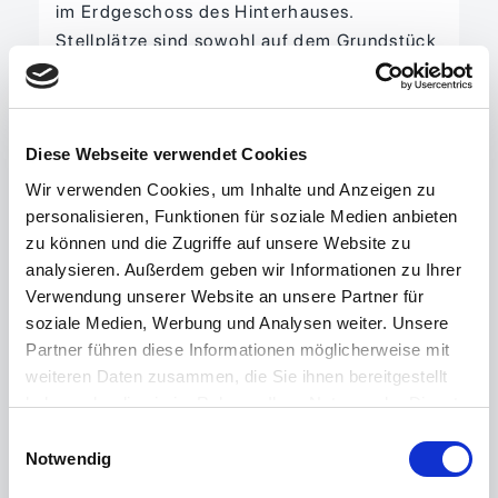
im Erdgeschoss des Hinterhauses.
Stellplätze sind sowohl auf dem Grundstück
als auch in den umliegenden Straßen
vorhanden. Der Außenbereich ist mit
Rasenflächen und Buschwerk gestaltet.
Diese Webseite verwendet Cookies
Aktuell sind sieben der Wohnungen
vermietet.
Wir verwenden Cookies, um Inhalte und Anzeigen zu
personalisieren, Funktionen für soziale Medien anbieten
Der Friseurladen ist aktuell frei. Er verfügt
zu können und die Zugriffe auf unsere Website zu
über eine eigene Gasheizung (Baujahr
analysieren. Außerdem geben wir Informationen zu Ihrer
1996) welche eine effiziente Beheizung
Verwendung unserer Website an unsere Partner für
sichert und bietet einen Aufenthaltsraum
soziale Medien, Werbung und Analysen weiter. Unsere
sowie ein WC. Im denkmalgeschützten
Partner führen diese Informationen möglicherweise mit
Vorderhaus sind drei Wohnungen vermietet
weiteren Daten zusammen, die Sie ihnen bereitgestellt
welche zwischen den Jahren 2020 und
haben oder die sie im Rahmen Ihrer Nutzung der Dienste
2023 top saniert worden sind.
gesammelt haben.
Einwilligungsauswahl
Notwendig
Im Dachgeschoss befinden sich