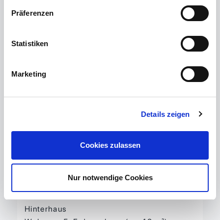
Wäscheböden und Abstellräume. Die
Wasserleitungen wurde in den 90er Jahren
Präferenzen
neu verlegt, und die zentrale Gasheizung
wurde ca. 2015 erneuert. Das Hinterhaus
Statistiken
hat eine eigene neue Heizung, die im Jahr
2021 installiert wurde.
Marketing
Ausstattung
Die gesamte Wohnfläche mit ca. 636 m²
Details zeigen
teilt sich wie folgt auf:
Vorderhaus
Cookies zulassen
Wohnung 1: Erdgeschoss (ca. 104 m²)
Wohnung 2: 1. OG rechts (ca. 103 m²)
Nur notwendige Cookies
Wohnung 3: 1. OG links (ca. 53 m²)
Wohnung 4: 2. OG/DG (ca. 78 m²)
Hinterhaus