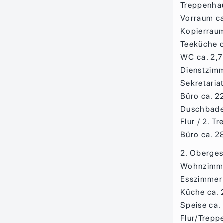
Treppenhau
Vorraum ca
Kopierraum
Teeküche c
WC ca. 2,
Dienstzimm
Sekretaria
Büro ca. 2
Duschbade
Flur / 2. 
Büro ca. 2
2. Oberge
Wohnzimme
Esszimmer 
Küche ca.
Speise ca.
Flur/Trepp