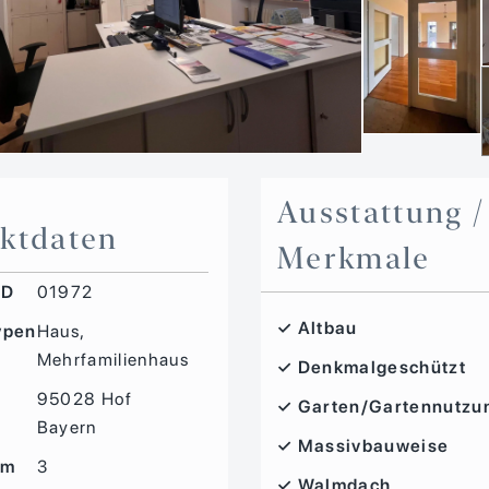
Ausstattung /
ktdaten
Merkmale
ID
01972
✓ Altbau
ypen
Haus,
Mehrfamilienhaus
✓ Denkmalgeschützt
e
95028 Hof
✓ Garten/Gartennutzu
Bayern
✓ Massivbauweise
im
3
✓ Walmdach