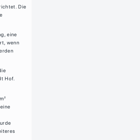
ichtet. Die
ie
g, eine
rt, wenn
werden
die
dt Hof.
 m²
 eine
wurde
eiteres