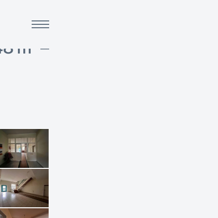
 –
48 m² –