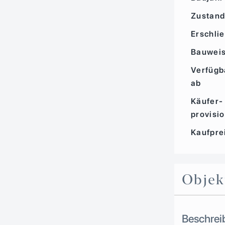
Zustan
Erschli
Bauwei
Verfügb
ab
Käufer­
provisi
Kaufpre
Objek
Beschrei