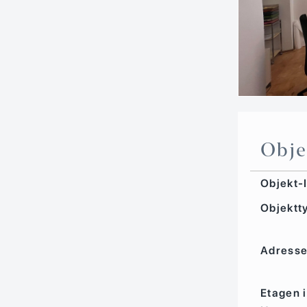
Obje
Objekt-
Objektt
Adress
Etagen 