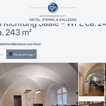
 & Geschäftshaus im
rungsgebiet – Denkmalschutz
 Richtung Saale – WFL ca. 2
. 243 m²
Mehrfamilienhaus zum Kauf
cht
Direktanfrage