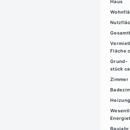
Haus
Wohnflä
Nutzflä
Gesamtf
Vermiet
Fläche 
Grund­
stück ca
Zimmer
Badezi
Heizung
Wesentl
Energie
Baujahr