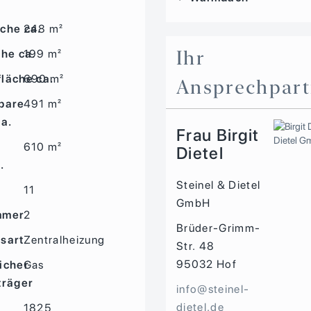
che ca.
248 m²
Ihr
che ca.
199 m²
läche ca.
690 m²
Ansprechpart
bare
491 m²
ca.
Frau Birgit
610 m²
Dietel
.
Steinel & Dietel
11
GmbH
mmer
2
Brüder-Grimm-
sart
Zentralheizung
Str. 48
95032
Hof
icher
Gas
träger
info@steinel-
dietel.de
1825