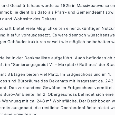
und Geschäftshaus wurde ca.1825 in Massivbauweise err
Immobilie dient bis dato als Pfarr- und Gemeindeamt sow
tz und Wohnsitz des Dekans.
schaft bietet viele Möglichkeiten einer zukünftigen Nutzun
g hierfür vorausgesetzt. Es wäre dennoch wünschenswe
igen Gebäudestrukturen soweit wie möglich beibehalten 
e ist in der Denkmalliste aufgeführt. Auch befindet sich 
ft im "Sanierungsgebiet VI – Maxplatz/ Rathaus" der Sta
amt 3 Etagen bieten viel Platz. Im Erdgeschoss und im 1.
ss sind Büroräume des Dekanats mit insgesamt ca. 243
cht. Das vorhandene Gewölbe im Erdgeschoss vermittelt
s Büro-Ambiente. Im 2. Obergeschoss befindet sich eine
e Wohnung mit ca. 248 m² Wohnfläche. Der Dachboden 
bereits ausgebaut, die restliche Dachbodenfläche bietet w
ür eine Erweiterung.