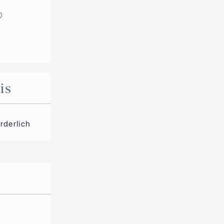
0
is
orderlich