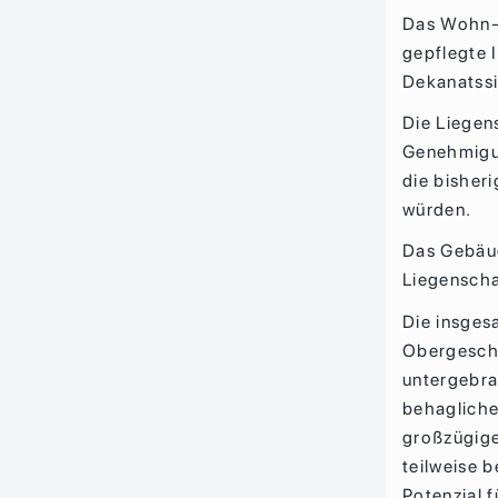
Das Wohn- 
gepflegte 
Dekanatssi
Die Liegen
Genehmigun
die bisher
würden.
Das Gebäud
Liegenscha
Die insges
Obergescho
untergebra
behagliche
großzügig
teilweise 
Potenzial f