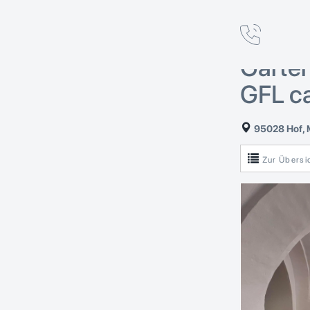
Wohn-
Sanie
Garten
GFL ca
95028 Hof, 
Zur Übersi