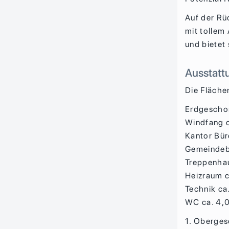
Auf der Rü
mit tollem
und bietet 
Ausstatt
Die Flächen
Erdgescho
Windfang c
Kantor Bür
Gemeindeb
Treppenhau
Heizraum c
Technik ca
WC ca. 4,
1. Oberge