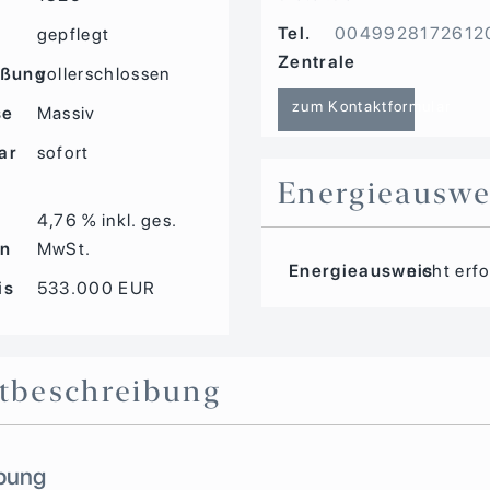
Tel.
0049928172612
d
gepflegt
Zentrale
eßung
vollerschlossen
zum Kontaktformular
se
Massiv
ar
sofort
Energieauswe
4,76 % inkl. ges.
on
MwSt.
Energieausweis
nicht erf
is
533.000 EUR
t­beschreibung
bung