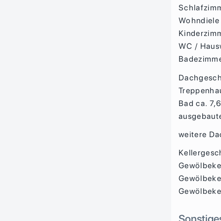
Schlafzimm
Wohndiele 
Kinderzimm
WC / Hausw
Badezimme
Dachgesc
Treppenhau
Bad ca. 7,
ausgebaut
weitere Da
Kellergesc
Gewölbekel
Gewölbekel
Gewölbekel
Sonstige