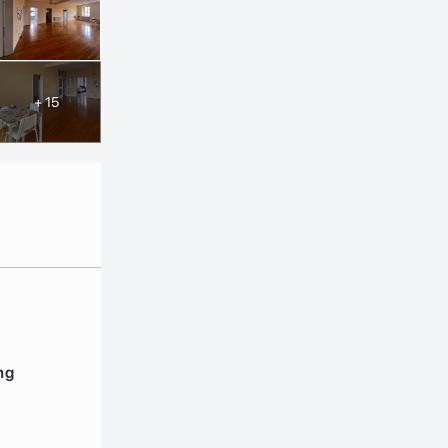
+ 15
ng