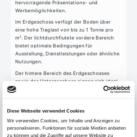
hervorragende Präsentations- und
Werbemöglichkeiten.
Im Erdgeschoss verfügt der Boden über
eine hohe Traglast von bis zu 1 Tonne pro
m². Der lichtdurchflutete vordere Bereich
bietet optimale Bedingungen für
Ausstellung, Dienstleistungen oder ähnliche
Nutzungen.
Der hintere Bereich des Erdgeschosses
sowie das Untergeschoss eignen sich ideal
als Lager- oder Produktionsflächen. Im
Obergeschoss stehen zusätzliche
Büroräume und Sozialflächen zur
Diese Webseite verwendet Cookies
Verfügung. Die Hallenfläche im hinteren
Wir verwenden Cookies, um Inhalte und Anzeigen zu
Erdgeschossbereich ist über eine Rampe
personalisieren, Funktionen für soziale Medien anbieten
mit Rolltor bequem erreichbar und
zu können und die Zugriffe auf unsere Website zu
erleichtert das Anliefern von Material,