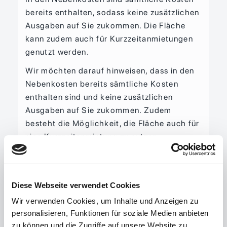
bereits enthalten, sodass keine zusätzlichen
Ausgaben auf Sie zukommen. Die Fläche
kann zudem auch für Kurzzeitanmietungen
genutzt werden.
Wir möchten darauf hinweisen, dass in den
Nebenkosten bereits sämtliche Kosten
enthalten sind und keine zusätzlichen
Ausgaben auf Sie zukommen. Zudem
besteht die Möglichkeit, die Fläche auch für
eine Kurzzeitanmietung zu nutzen.
Sonstiges
Hinweis: Bitte haben Sie dafür Verständnis,
Diese Webseite verwendet Cookies
dass alle Angaben und Preise sowie
Wir verwenden Cookies, um Inhalte und Anzeigen zu
Reservierungen unverbindlich sind und
personalisieren, Funktionen für soziale Medien anbieten
immer nur vorbehaltlich der Zustimmung
zu können und die Zugriffe auf unsere Website zu