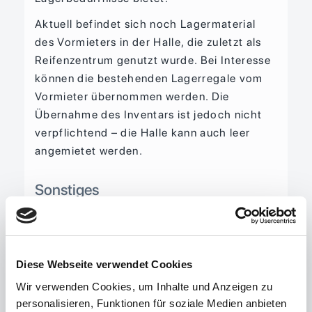
Aktuell befindet sich noch Lagermaterial
des Vormieters in der Halle, die zuletzt als
Reifenzentrum genutzt wurde. Bei Interesse
können die bestehenden Lagerregale vom
Vormieter übernommen werden. Die
Übernahme des Inventars ist jedoch nicht
verpflichtend – die Halle kann auch leer
angemietet werden.
Sonstiges
Hinweis: Bitte haben Sie dafür Verständnis,
dass alle Angaben und Preise sowie
Reservierungen unverbindlich sind und
Diese Webseite verwendet Cookies
immer nur vorbehaltlich der Zustimmung
des Eigentümers gelten. Ein
Wir verwenden Cookies, um Inhalte und Anzeigen zu
personalisieren, Funktionen für soziale Medien anbieten
Rechtsanspruch auf einen Kauf- oder