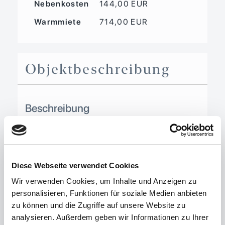
Nebenkosten
144,00 EUR
Warmmiete
714,00 EUR
Objekt­beschreibung
Beschreibung
Die angebotene Fläche befindet sich in
einem ehemaligen Produktions- und
Lagergebäude, das früher als
Porzellanfabrik genutzt wurde. In den
Diese Webseite verwendet Cookies
Jahren 2019 bis 2023 ist die Liegenschaft
Wir verwenden Cookies, um Inhalte und Anzeigen zu
umfangreich saniert worden, wobei die
personalisieren, Funktionen für soziale Medien anbieten
Flächen an Gewerbetreibende
zu können und die Zugriffe auf unsere Website zu
verschiedenster Branchen vermietet sind.
analysieren. Außerdem geben wir Informationen zu Ihrer