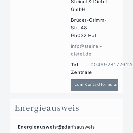
Steinel & Dietel
GmbH
Brüder-Grimm-
Str. 48
95032
Hof
info@steinel-
dietel.de
Tel.
0049928172612
Zentrale
zum Kontaktformular
Energieausweis
Energieausweistyp
Bedarfs­ausweis