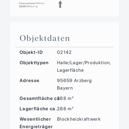
Endenergiebedarf Wärme
122,00
kWh/(m²·a)
Objektdaten
Objekt-ID
02142
Objekttypen
Halle/Lager/Produktion,
Lagerfläche
Adresse
95659 Arzberg
Bayern
Gesamtfläche ca.
288 m²
Lagerfläche ca.
288 m²
Wesentlicher
Blockheizkraftwerk
Energieträger