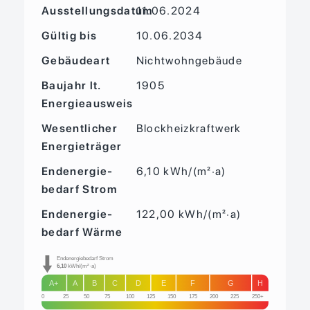
Ausstellungsdatum
11.06.2024
Gültig bis
10.06.2034
Gebäudeart
Nichtwohngebäude
Baujahr lt.
1905
Energieausweis
Wesentlicher
Blockheizkraftwerk
Energieträger
Endenergie­
6,10 kWh/(m²·a)
bedarf Strom
Endenergie­
122,00 kWh/(m²·a)
bedarf Wärme
Endenergiebedarf Strom
6,10
kWh/(m²·a)
A+
A
B
C
D
E
F
G
H
0
25
50
75
100
125
150
175
200
225
250+