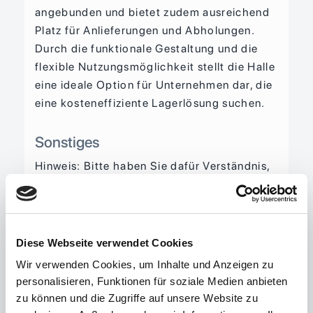
angebunden und bietet zudem ausreichend
Platz für Anlieferungen und Abholungen.
Durch die funktionale Gestaltung und die
flexible Nutzungsmöglichkeit stellt die Halle
eine ideale Option für Unternehmen dar, die
eine kosteneffiziente Lagerlösung suchen.
Sonstiges
Hinweis: Bitte haben Sie dafür Verständnis,
dass alle Angaben und Preise sowie
Reservierungen unverbindlich sind und
immer nur vorbehaltlich der Zustimmung
des Eigentümers gelten. Ein
Diese Webseite verwendet Cookies
Rechtsanspruch auf einen Kauf- oder
Wir verwenden Cookies, um Inhalte und Anzeigen zu
Mietvertrag kommt erst durch
personalisieren, Funktionen für soziale Medien anbieten
Gegenzeichnung desselbigen durch den
zu können und die Zugriffe auf unsere Website zu
Eigentümer zustande.