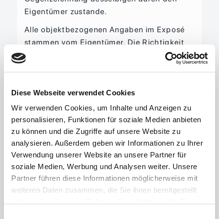
Eigentümer zustande.
Alle objektbezogenen Angaben im Exposé
stammen vom Eigentümer. Die Richtigkeit
und Vollständigkeit wurde von uns nicht
geprüft und daher übernehmen wir keine
Haftung.
Diese Webseite verwendet Cookies
Die Weitergabe der zur Verfügung gestellten
Wir verwenden Cookies, um Inhalte und Anzeigen zu
Objektunterlagen und des von uns erstellten
personalisieren, Funktionen für soziale Medien anbieten
Exposés sind nicht gestattet. Bei
zu können und die Zugriffe auf unsere Website zu
Zuwiderhandlung bleiben
analysieren. Außerdem geben wir Informationen zu Ihrer
Schadensersatzansprüche vorbehalten.
Verwendung unserer Website an unsere Partner für
soziale Medien, Werbung und Analysen weiter. Unsere
Partner führen diese Informationen möglicherweise mit
Direktanfrage
weiteren Daten zusammen, die Sie ihnen bereitgestellt
haben oder die sie im Rahmen Ihrer Nutzung der Dienste
gesammelt haben.
Einwilligungsauswahl