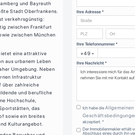
Bamberg und Bayreuth
rößte Stadt Oberfrankens.
Ihre Adresse *
st verkehrsgünstig:
tig zwischen Frankfurt
sowie zwischen München
Ihre Telefonnummer *
ietet eine attraktive
+49
▾
on aus urbanem Leben
Ihre Nachricht *
naher Umgebung. Neben
rnen Infrastruktur
f über zahlreiche
ildende und berufliche
ine Hochschule,
Allgemeinen
 Sportstätten, das
Ich habe die
Geschäftsbedingunge
of sowie ein breites
akzeptiert. *
und Kulturangebot.
Der Immobilienmakler erhält v
Abschluss eines durch ihn ver
inden Besucher und