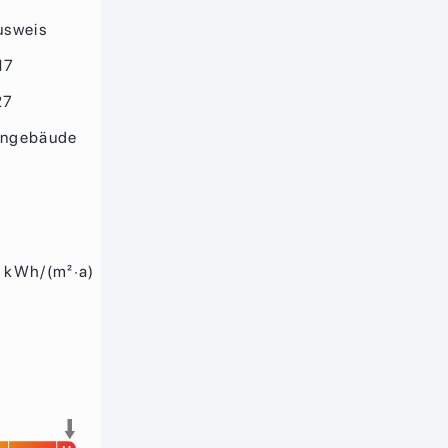
usweis
17
27
hngebäude
 kWh/(m²·a)