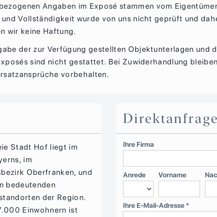
ktbezogenen Angaben im Exposé stammen vom Eigentümer
t und Vollständigkeit wurde von uns nicht geprüft und dah
 wir keine Haftung.
gabe der zur Verfügung gestellten Objektunterlagen und 
 Exposés sind nicht gestattet. Bei Zuwiderhandlung bleibe
rsatzansprüche vorbehalten.
Direktanfrag
Ihre Firma
eie Stadt Hof liegt im
erns, im
bezirk Oberfranken, und
Anrede
Vorname
Nac
en bedeutenden
tandorten der Region.
Ihre E-Mail-Adresse *
7.000 Einwohnern ist