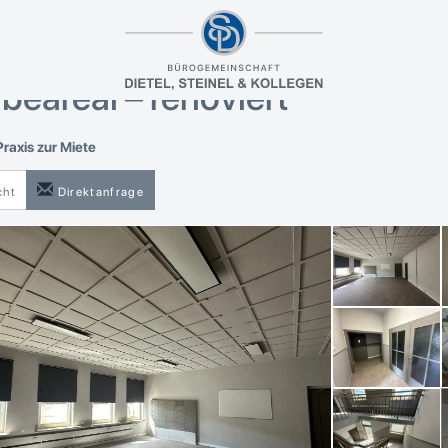
äume / Schulungs-/Gruppen
 – unweit des Freibades auf
eareal – renoviert
raxis zur Miete
cht
Direktanfrage