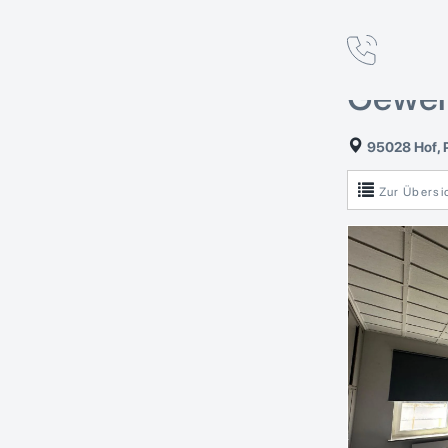
Büror
in Hof
Gewerb
95028 Hof, P
Zur Übersi