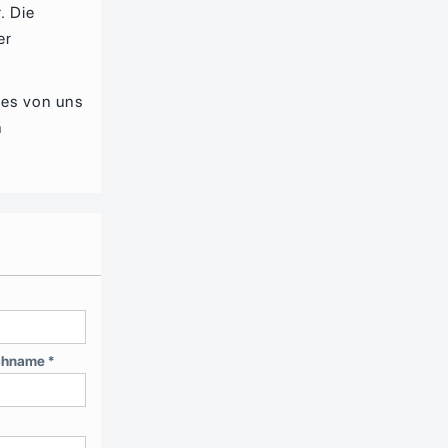
. Die
er
des von uns
n
e
hname *