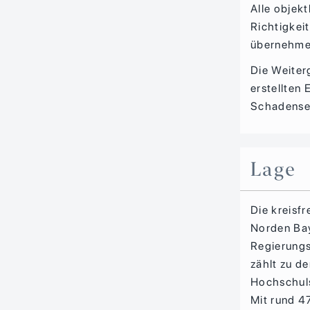
Alle obje
Richtigkei
übernehmen
Die Weiter
erstellten
Schadense
Lage
Die kreisfr
Norden Bay
Regierungs
zählt zu d
Hochschuls
Mit rund 4