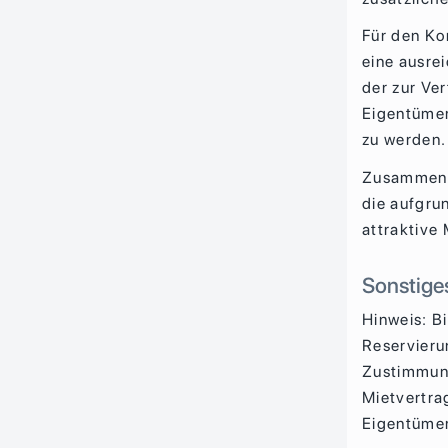
Für den Ko
eine ausre
der zur Ve
Eigentümer
zu werden.
Zusammenge
die aufgru
attraktive 
Sonstige
Hinweis: B
Reservieru
Zustimmung
Mietvertra
Eigentümer