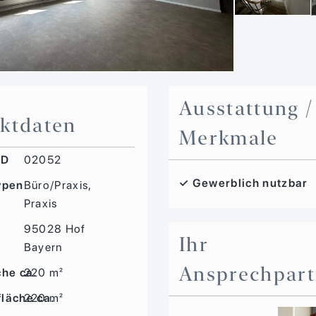
Ausstattung /
ktdaten
Merkmale
ID
02052
✓ Gewerblich nutzbar
ypen
Büro/Praxis,
Praxis
e
95028 Hof
Ihr
Bayern
Ansprechpart
che ca.
220 m²
läche ca.
220 m²