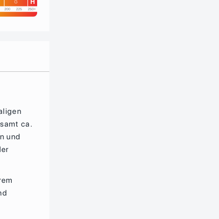
H
G
200
225
250+
aligen
esamt ca.
en und
der
erem
nd