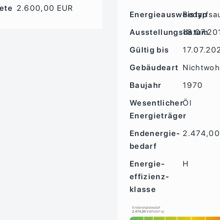
ete
2.600,00 EUR
Energieausweistyp
Bedarfs­a
Ausstellungsdatum
18.07.20
Gültig bis
17.07.20
Gebäudeart
Nichtwo
Baujahr
1970
Wesentlicher
Öl
Energieträger
Endenergie­
2.474,00
bedarf
Energie­
H
effizienz­
klasse
Endenergiebedarf
2.474,00
kWh/(m²·a)