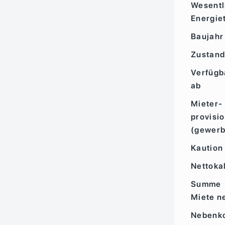
Wesentl
Energie
Baujahr
Zustan
Verfügb
ab
Mieter­
provisi
(gewerb
Kaution
Nettoka
Summe
Miete n
Nebenk