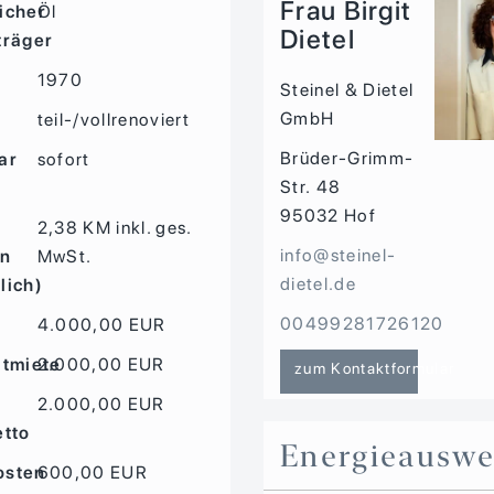
Frau Birgit
icher
Öl
Dietel
träger
1970
Steinel & Dietel
GmbH
d
teil-/vollrenoviert
Brüder-Grimm-
ar
sofort
Str. 48
95032
Hof
2,38 KM inkl. ges.
info@steinel-
on
MwSt.
dietel.de
lich)
00499281726120
4.000,00 EUR
ltmiete
2.000,00 EUR
zum Kontaktformular
2.000,00 EUR
etto
Energieauswe
osten
600,00 EUR