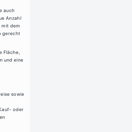
de auch
ue Anzahl
h mit dem
n gerecht
e Fläche,
n und eine
reise sowie
Kauf- oder
den