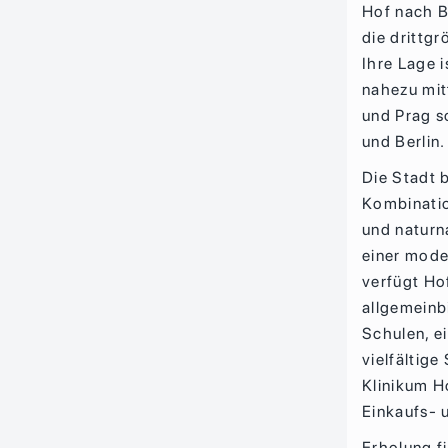
Hof nach 
die drittg
Ihre Lage i
nahezu mit
und Prag 
und Berlin.
Die Stadt b
Kombinati
und natur
einer mode
verfügt Ho
allgemeinb
Schulen, e
vielfältige
Klinikum H
Einkaufs- 
Erholung f