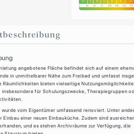
A+
A
B
C
D
E
F
0
25
50
75
100
125
150
175
t­beschreibung
bung
mietung angebotene Fläche befindet sich auf einem ehem
nde in unmittelbarer Nähe zum Freibad und umfasst insg
e Räumlichkeiten bieten vielseitige Nutzungsmöglichkeit
h insbesondere für Schulungszwecke, Therapiegruppen o
tivitäten.
 wurde vom Eigentümer umfassend renoviert. Unter and
er Einbau einer neuen Einbauküche. Zudem sind ausreiche
vorhanden, und es stehen Archivräume zur Verfügung, die
en Stauraum bieten.