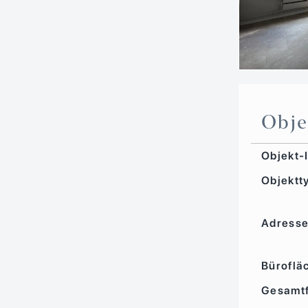
Obje
Objekt-
Objektt
Adress
Büroflä
Gesamtf