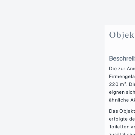
Objek
Beschrei
Die zur An
Firmengelä
220 m². Di
eignen sic
ähnliche Ak
Das Objekt
erfolgte d
Toiletten 
zusätzlich