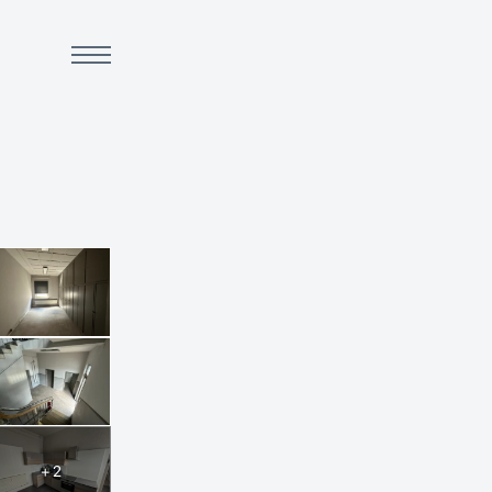
räume
+ 2