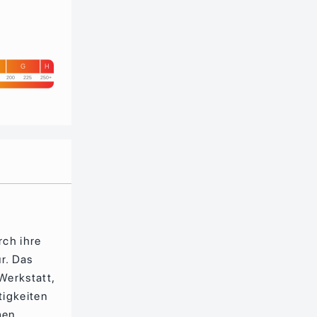
G
H
200
225
250+
rch ihre
r. Das
Werkstatt,
tigkeiten
men.