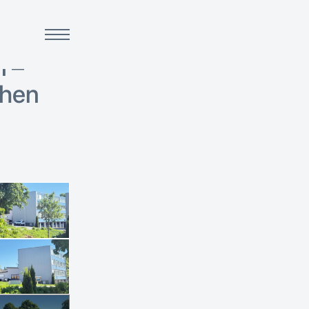
n –
chen