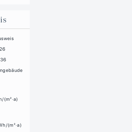
is
usweis
026
036
hngebäude
h/(m²·a)
Wh/(m²·a)