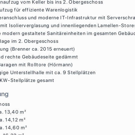
naufzug vom Keller bis ins 2. Obergeschoss
ufzug für effiziente Warenlogistik
eranschluss und moderne IT-Infrastruktur mit Serverschr
 mit Isolierverglasung und innenliegenden Lamellen-Store
 modern gestaltete Sanitäreinheiten im gesamten Gebäu
lage im 2. Obergeschoss
ung (Brenner ca. 2015 erneuert)
nd rechte Gebäudeseite gedämmt
aragen mit Rolltore (Hörmann)
ge Unterstellhalle mit ca. 9 Stellplätzen
PKW-Stellplätze gesamt
ung
hoss
a. 13,40 m²
a. 14,12 m²
a. 14,60 m²