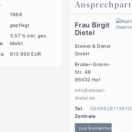
Ansprechpart
.
1968
Frau Birgit
d
gepflegt
Dietel
3,57 % inkl. ges.
on
MwSt.
Steinel & Dietel
GmbH
is
613.950 EUR
Brüder-Grimm-
Str. 48
95032
Hof
info@steinel-
dietel.de
Tel.
0049928172612
Zentrale
zum Kontaktformular