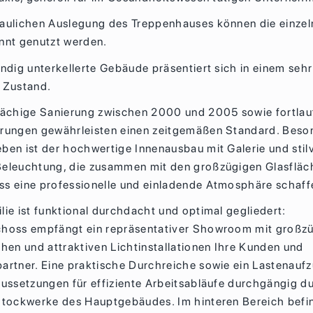
aulichen Auslegung des Treppenhauses können die einze
nnt genutzt werden.
ändig unterkellerte Gebäude präsentiert sich in einem sehr
 Zustand.
lächige Sanierung zwischen 2000 und 2005 sowie fortla
rungen gewährleisten einen zeitgemäßen Standard. Beso
ben ist der hochwertige Innenausbau mit Galerie und stilv
eleuchtung, die zusammen mit den großzügigen Glasfläc
s eine professionelle und einladende Atmosphäre schaff
lie ist funktional durchdacht und optimal gegliedert:
hoss empfängt ein repräsentativer Showroom mit großz
chen und attraktiven Lichtinstallationen Ihre Kunden und
artner. Eine praktische Durchreiche sowie ein Lastenaufz
aussetzungen für effiziente Arbeitsabläufe durchgängig d
Stockwerke des Hauptgebäudes. Im hinteren Bereich befi