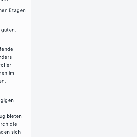
lnen Etagen
 guten,
ufende
nders
oller
hen im
en.
ügigen
ug bieten
urch die
nden sich