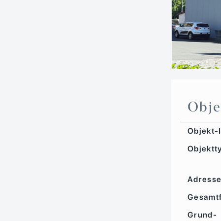
Obje
Objekt-
Objektt
Adress
Gesamtf
Grund­