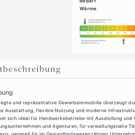
bedarf
Wärme
Endenergiebedarf Strom
17,70
kWh/(m²·a)
A+
A
B
C
D
E
F
0
25
50
75
100
125
150
175
Endenergiebedarf Wärme
151,00
kWh/(m²·a)
t­beschreibung
bung
legte und repräsentative Gewerbeimmobilie überzeugt du
e Ausstattung, flexible Nutzung und moderne Infrastruktu
net sich ideal für Handwerksbetriebe mit Ausstellung und 
tungsunternehmen und Agenturen, für verwaltungsnahe Tä
raxis, generell für im Gesundheitswesen tätigen Unterneh