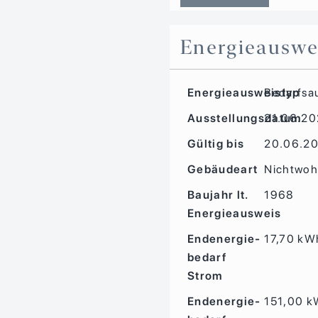
Energieauswe
Energieausweistyp
Bedarfs­a
Ausstellungsdatum
21.06.2
Gültig bis
20.06.2
Gebäudeart
Nichtwo
Baujahr lt.
1968
Energieausweis
Endenergie­
17,70 kW
bedarf
Strom
Endenergie­
151,00 k