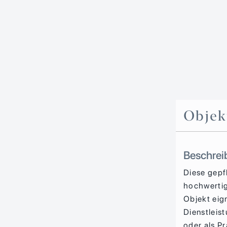
Objek
Beschrei
Diese gepf
hochwertig
Objekt eig
Dienstleis
oder als P