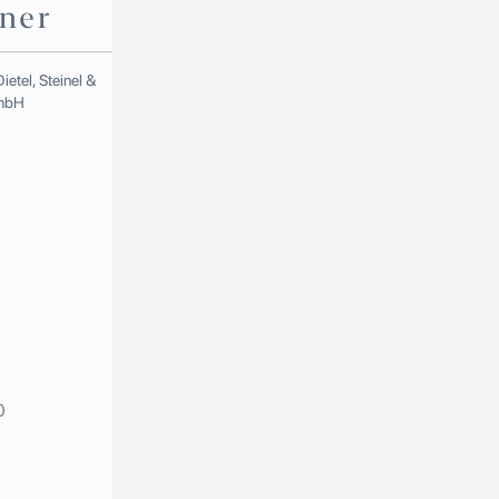
ner
0