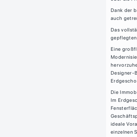
Dank der b
auch getre
Das vollst
gepflegten
Eine großf
Modernisie
hervorzuhe
Designer-B
Erdgeschos
Die Immobi
Im Erdgesc
Fensterflä
Geschäftsp
ideale Vor
einzelnen 