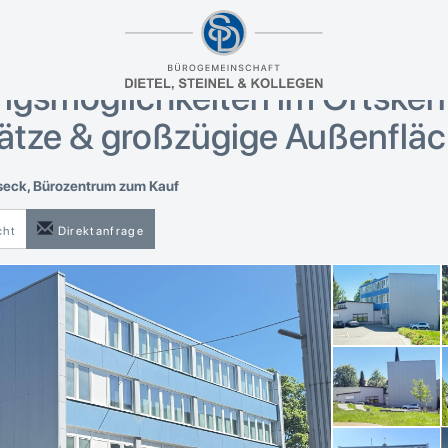
rtige, repräsentative
eimmobilie mit vielseitigen
gsmöglichkeiten im Ortsker
lätze & großzügige Außenflä
eck, Bürozentrum zum Kauf
cht
Direktanfrage