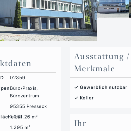
Ausstattung /
ktdaten
Merkmale
ID
02359
✓ Gewerblich nutzbar
ypen
Büro/Praxis,
Bürozentrum
✓ Keller
e
95355 Presseck
läche ca.
1.031,26 m²
Ihr
1.295 m²