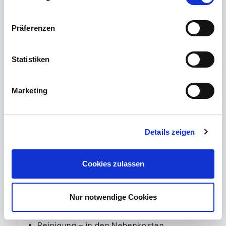
Weitere Objekthighlights:
Präferenzen
EG-Bereich gemeinsame Nutzung
(Kantine, Außenbereich) mit
Empfangsservice
Statistiken
barrierefreier Zugang mit Aufzug
Schulungsraum: 110 Plätze – kann
Marketing
gesondert angemietet werden
Kantinenbereich mit 120 Plätze und
Mitarbeiter-Aufwärmküche
Details zeigen
Foyer mit Sitzmöglichkeiten und
Kaffeebar
Außenbereich mit Terrasse + weiteren
Cookies zulassen
Sitzgelegenheiten
Fahrradunterstellplatz
Nur notwendige Cookies
Zusätzliche Leistungen
Reinigung – in den Nebenkosten