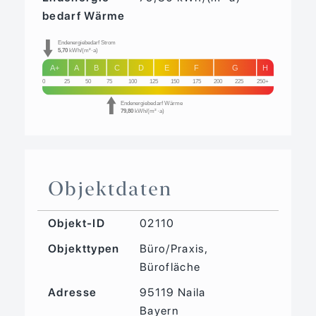
bedarf Wärme
Endenergiebedarf Strom
5,70
kWh/(m²·a)
A+
A
B
C
D
E
F
G
H
0
25
50
75
100
125
150
175
200
225
250+
Endenergiebedarf Wärme
79,80
kWh/(m²·a)
Objektdaten
Objekt-ID
02110
Objekttypen
Büro/Praxis,
Bürofläche
Adresse
95119 Naila
Bayern