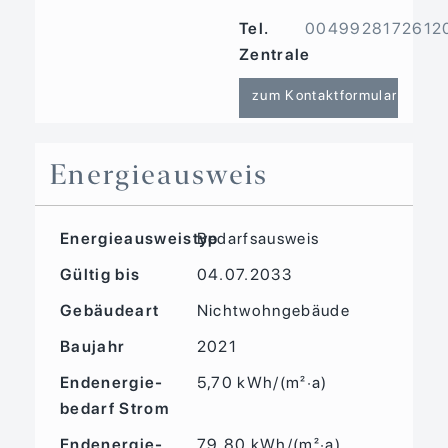
Tel.
0049928172612
Zentrale
zum Kontaktformular
Energieausweis
Energieausweistyp
Bedarfs­ausweis
Gültig bis
04.07.2033
Gebäudeart
Nichtwohngebäude
Baujahr
2021
Endenergie­
5,70 kWh/(m²·a)
bedarf Strom
Endenergie­
79,80 kWh/(m²·a)