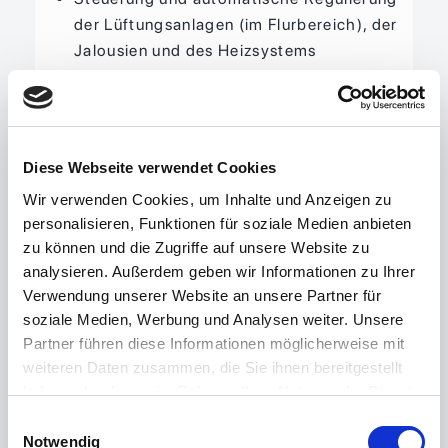
der Lüftungsanlagen (im Flurbereich), der
Jalousien und des Heizsystems
Lichtdurchflutete Büros durch
bodentiefe Fenster
WLAN-Versorgung im kompletten Flur
inklusive
Diese Webseite verwendet Cookies
insgesamt 11 Büros (je 4 AP, 35 m²) –
Wir verwenden Cookies, um Inhalte und Anzeigen zu
aktuell im 2. OG (5 Büros besetzt)
personalisieren, Funktionen für soziale Medien anbieten
Büros einzeln abschließbar –
zu können und die Zugriffe auf unsere Website zu
Programmierbares Schließsystem
analysieren. Außerdem geben wir Informationen zu Ihrer
vorhanden
Verwendung unserer Website an unsere Partner für
2 Projekträume je ca. 70 m²
soziale Medien, Werbung und Analysen weiter. Unsere
1 Besprechungsraum 35 m²
Partner führen diese Informationen möglicherweise mit
Flur mit Loungebereichen u. Teeküche
weiteren Daten zusammen, die Sie ihnen bereitgestellt
Copy-Box / Garderobenbereich
haben oder die sie im Rahmen Ihrer Nutzung der Dienste
Sanitärbereich
gesammelt haben.
Einwilligungsauswahl
Putz- u. Technikräume
Notwendig