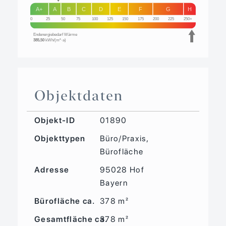
A+
A
B
C
D
E
F
G
H
0
25
50
75
100
125
150
175
200
225
250+
Endenergiebedarf Wärme
385,50
kWh/(m²·a)
Objektdaten
Objekt-ID
01890
Objekttypen
Büro/Praxis,
Bürofläche
Adresse
95028 Hof
Bayern
Bürofläche ca.
378 m²
Gesamtfläche ca.
378 m²