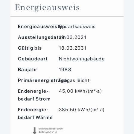
Energieausweis
Energieausweistyp
Bedarfs­ausweis
Ausstellungsdatum
19.03.2021
Gültig bis
18.03.2031
Gebäudeart
Nichtwohngebäude
Baujahr
1988
Primärenergieträger
Erdgas leicht
Endenergie­
45,00 kWh/(m²·a)
bedarf Strom
Endenergie­
385,50 kWh/(m²·a)
bedarf Wärme
Endenergiebedarf Strom
45,00
kWh/(m²·a)