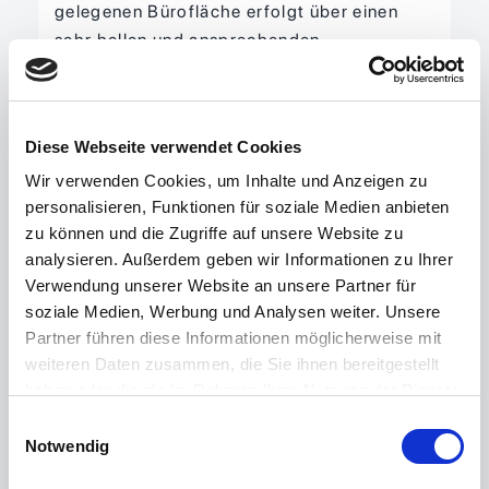
gelegenen Bürofläche erfolgt über einen
sehr hellen und ansprechenden
Treppenaufgang. Die Räumlichkeiten
präsentieren sich insgesamt modern,
freundlich und lichtdurchflutet und bieten
Diese Webseite verwendet Cookies
eine angenehme Arbeitsatmosphäre.
Wir verwenden Cookies, um Inhalte und Anzeigen zu
Die Anbindung an das Glasfasernetz der
personalisieren, Funktionen für soziale Medien anbieten
Telekom wurde erst kürzlich realisiert. Nach
zu können und die Zugriffe auf unsere Website zu
Auskunft der Telekom steht eine Bandbreite
analysieren. Außerdem geben wir Informationen zu Ihrer
von bis zu 1.000 MBit/s zur Verfügung.
Verwendung unserer Website an unsere Partner für
soziale Medien, Werbung und Analysen weiter. Unsere
Sonstiges
Partner führen diese Informationen möglicherweise mit
weiteren Daten zusammen, die Sie ihnen bereitgestellt
Hinweis: Bitte haben Sie dafür Verständnis,
haben oder die sie im Rahmen Ihrer Nutzung der Dienste
dass alle Angaben und Preise sowie
gesammelt haben.
Einwilligungsauswahl
Reservierungen unverbindlich sind und
Notwendig
immer nur vorbehaltlich der Zustimmung