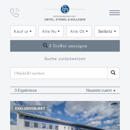
Immobilien­angebot
in Selbitz
Kauf und Miete
Alle Nutzungsarten
Alle Objektarten
Selbitz
3 Treffer anzeigen
Suche zurücksetzen
3 Ergebnisse
Neueste zuerst
EXKLUSIVOBJEKT