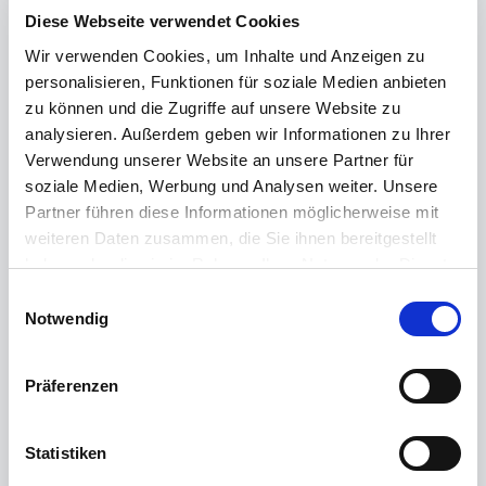
zu den Details
Diese Webseite verwendet Cookies
Wir verwenden Cookies, um Inhalte und Anzeigen zu
personalisieren, Funktionen für soziale Medien anbieten
zu können und die Zugriffe auf unsere Website zu
analysieren. Außerdem geben wir Informationen zu Ihrer
Verwendung unserer Website an unsere Partner für
soziale Medien, Werbung und Analysen weiter. Unsere
Partner führen diese Informationen möglicherweise mit
weiteren Daten zusammen, die Sie ihnen bereitgestellt
haben oder die sie im Rahmen Ihrer Nutzung der Dienste
gesammelt haben.
Einwilligungsauswahl
Notwendig
95152 Selbitz, Bürohaus
Präferenzen
Büro/Praxis, Bürohaus
Statistiken
Objekt-ID 01662
Gesamtfläche ca. 450 m²
Verfügbar ab sofort