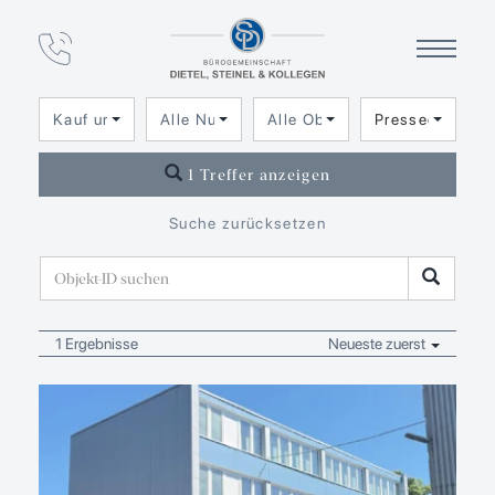
Immobilien­angebot
in Presseck
Kauf und Miete
Alle Nutzungsarten
Alle Objektarten
Presseck
1 Treffer anzeigen
Suche zurücksetzen
1 Ergebnisse
Neueste zuerst