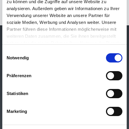
zu können und die Zugriffe auf unsere Website zu
analysieren. Außerdem geben wir Informationen zu Ihrer
Verwendung unserer Website an unsere Partner für
1 Ergebnisse
Neueste zuerst
soziale Medien, Werbung und Analysen weiter. Unsere
Partner führen diese Informationen möglicherweise mit
weiteren Daten zusammen, die Sie ihnen bereitgestellt
Bürogemeinschaft
haben oder die sie im Rahmen Ihrer Nutzung der Dienste
gesammelt haben.
Einwilligungsauswahl
Dietel, Steinel & Kollegen
Notwendig
Präferenzen
Gewerbeimmobilien
Statistiken
Privatimmobilien
Marketing
Leistungen
Financial Services