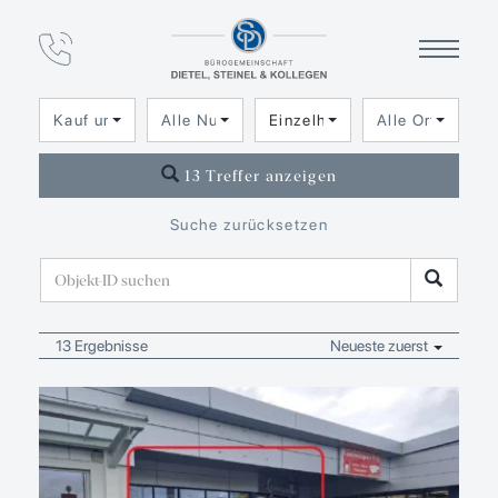
Immobilien­angebot
Einzelhandel
Kauf und Miete
Alle Nutzungsarten
Einzelhandel
Alle Orte
13 Treffer anzeigen
Suche zurücksetzen
13 Ergebnisse
Neueste zuerst