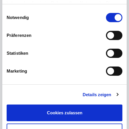
Warmmiete 3.200,00 EUR
haben oder die sie im Rahmen Ihrer Nutzung der Dienste
gesammelt haben.
Einwilligungsauswahl
Notwendig
zu den Details
Präferenzen
Statistiken
Marketing
Details zeigen
Cookies zulassen
95213 Münchberg, Ladenlokal