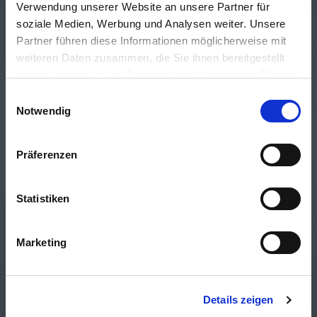
Kontakt
Verwendung unserer Website an unsere Partner für
soziale Medien, Werbung und Analysen weiter. Unsere
Steinel & Dietel GmbH
Partner führen diese Informationen möglicherweise mit
Immobilien &
weiteren Daten zusammen, die Sie ihnen bereitgestellt
Wirtschaftsberatung
haben oder die sie im Rahmen Ihrer Nutzung der Dienste
+49 (0)9281 / 7261 – 20
gesammelt haben.
Einwilligungsauswahl
info@dietel-steinel.de
Notwendig
Dietel & Sohn KG
Präferenzen
Versicherungen &
Anlageberatung
Statistiken
+49 (0)9281 / 7261 – 10
info@dietel-sohn.de
Marketing
Details zeigen