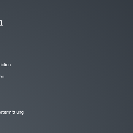
n
ilien
ien
rtermittlung