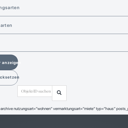
ungsarten
tarten
r anzeigen
ücksetzen
archive nutzungsart=“wohnen“ vermarktungsart=“miete“ typ=“haus“ posts
]