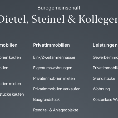
Bürogemeinschaft
Dietel, Steinel & Kollege
obilien
Privatimmobilien
Leistungen
lien kaufen
Ein-/Zweifamilienhäuser
Gewerbeimmob
lien
Eigentumswohnungen
Privatimmobil
Privatimmobilien mieten
Grundstücke
lien mieten
Privatimmobilien verkaufen
Wohnung
tücke kaufen
Baugrundstück
Kostenlose We
Rendite- & Anlageobjekte