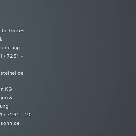
ietel GmbH
&
beratung
 / 7261 –
steinel.de
hn KG
gen &
tung
 / 7261 – 10
-sohn.de