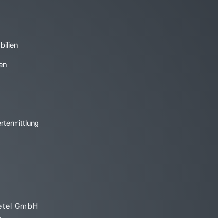
ilien
ien
rtermittlung
ietel GmbH