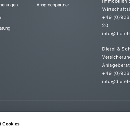
Immobilien 
herungen
Ansprechpartner
Wirtschafts
g
+49 (0)9281
20
atung
info@dietel-
Dietel & So
Versicherun
Anlagebera
+49 (0)9281
info@dietel
t Cookies