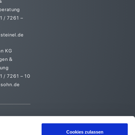
&
beratung
 / 7261 –
steinel.de
hn KG
gen &
tung
 / 7261 – 10
-sohn.de
Cookies zulassen