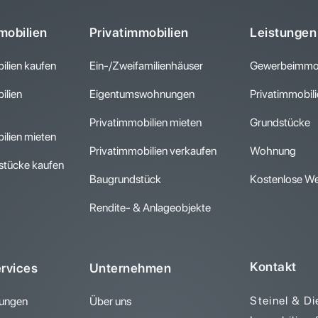
obilien
Privatimmobilien
Leistungen
lien kaufen
Ein-/Zweifamilienhäuser
Gewerbeimmob
lien
Eigentumswohnungen
Privatimmobil
Privatimmobilien mieten
Grundstücke
lien mieten
Privatimmobilien verkaufen
Wohnung
tücke kaufen
Baugrundstück
Kostenlose We
Rendite- & Anlageobjekte
Kontakt
ervices
Unternehmen
Steinel & D
rungen
Über uns