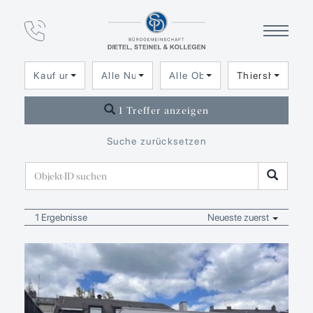
Immobilien­angebot
in Thiersheim
Kauf und Miete
Alle Nutzungsarten
Alle Objektarten
Thiersheim
1 Treffer anzeigen
Suche zurücksetzen
1 Ergebnisse
Neueste zuerst