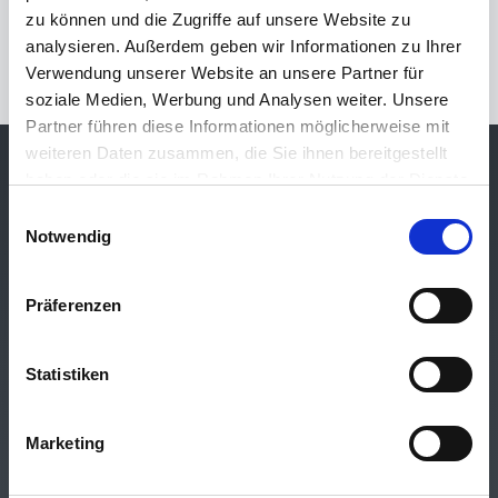
zu können und die Zugriffe auf unsere Website zu
analysieren. Außerdem geben wir Informationen zu Ihrer
Verwendung unserer Website an unsere Partner für
soziale Medien, Werbung und Analysen weiter. Unsere
1 Ergebnisse
Neueste zuerst
Partner führen diese Informationen möglicherweise mit
weiteren Daten zusammen, die Sie ihnen bereitgestellt
haben oder die sie im Rahmen Ihrer Nutzung der Dienste
Bürogemeinschaft
gesammelt haben.
Einwilligungsauswahl
Dietel, Steinel & Kollegen
Notwendig
Präferenzen
Gewerbeimmobilien
Statistiken
Privatimmobilien
Marketing
Leistungen