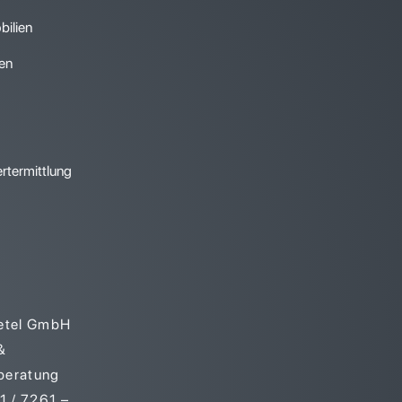
ilien
ien
rtermittlung
ietel GmbH
&
beratung
 / 7261 –