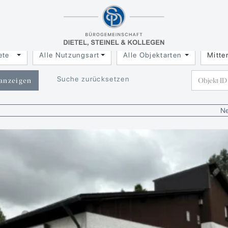
ilien­angebot
eich / Großbüchlberg
ete
Alle Nutzungsarten
Alle Objektarten
Mitte
Suche zurücksetzen
 anzeigen
Ne