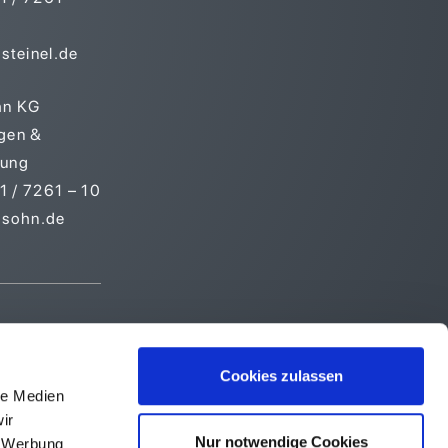
steinel.de
hn KG
gen &
tung
 / 7261 – 10
-sohn.de
Cookies zulassen
le Medien
ir
Nur notwendige Cookies
, Werbung