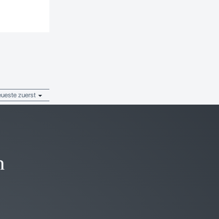
ueste zuerst
n