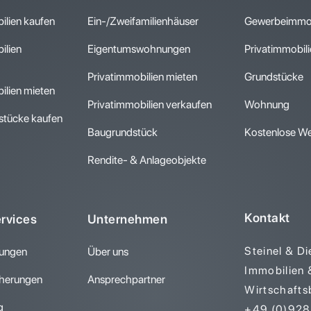
lien kaufen
Ein-/Zweifamilienhäuser
Gewerbeimmob
lien
Eigentumswohnungen
Privatimmobil
Privatimmobilien mieten
Grundstücke
lien mieten
Privatimmobilien verkaufen
Wohnung
tücke kaufen
Baugrundstück
Kostenlose We
Rendite- & Anlageobjekte
Kontakt
ervices
Unternehmen
Steinel & D
rungen
Über uns
Immobilien 
herungen
Ansprechpartner
Wirtschafts
g
+49 (0)9281