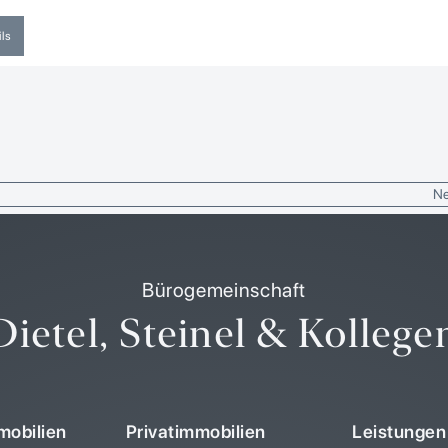
ils
Ne
Bürogemeinschaft
Dietel, Steinel & Kollege
obilien
Privatimmobilien
Leistungen