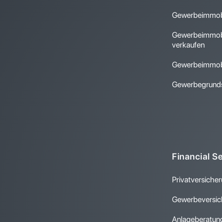
Gewerbeimmobi
Gewerbeimmobi
verkaufen
Gewerbeimmobi
Gewerbegrunds
Financial S
Privatversiche
Gewerbeversic
Anlageberatun